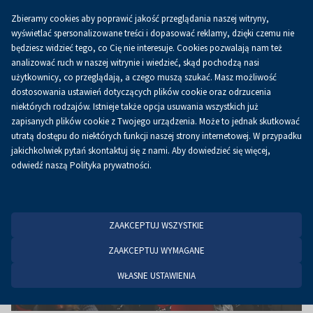
Zbieramy cookies aby poprawić jakość przeglądania naszej witryny,
PL
wyświetlać spersonalizowane treści i dopasować reklamy, dzięki czemu nie
będziesz widzieć tego, co Cię nie interesuje. Cookies pozwalają nam też
analizować ruch w naszej witrynie i wiedzieć, skąd pochodzą nasi
użytkownicy, co przeglądają, a czego muszą szukać. Masz możliwość
Strona główna
Aktualności
Aktualności
dostosowania ustawień dotyczących plików cookie oraz odrzucenia
niektórych rodzajów. Istnieje także opcja usuwania wszystkich już
zapisanych plików cookie z Twojego urządzenia. Może to jednak skutkować
utratą dostępu do niektórych funkcji naszej strony internetowej. W przypadku
jakichkolwiek pytań skontaktuj się z nami. Aby dowiedzieć się więcej,
odwiedź naszą Polityka prywatności.
ZAAKCEPTUJ WSZYSTKIE
ZAAKCEPTUJ WYMAGANE
WŁASNE USTAWIENIA