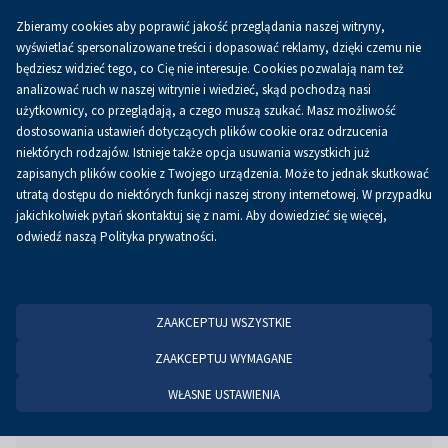
Zbieramy cookies aby poprawić jakość przeglądania naszej witryny,
PL
wyświetlać spersonalizowane treści i dopasować reklamy, dzięki czemu nie
będziesz widzieć tego, co Cię nie interesuje. Cookies pozwalają nam też
analizować ruch w naszej witrynie i wiedzieć, skąd pochodzą nasi
użytkownicy, co przeglądają, a czego muszą szukać. Masz możliwość
Strona główna
Aktualności
Aktualności
dostosowania ustawień dotyczących plików cookie oraz odrzucenia
niektórych rodzajów. Istnieje także opcja usuwania wszystkich już
zapisanych plików cookie z Twojego urządzenia. Może to jednak skutkować
utratą dostępu do niektórych funkcji naszej strony internetowej. W przypadku
jakichkolwiek pytań skontaktuj się z nami. Aby dowiedzieć się więcej,
odwiedź naszą Polityka prywatności.
ZAAKCEPTUJ WSZYSTKIE
ZAAKCEPTUJ WYMAGANE
WŁASNE USTAWIENIA