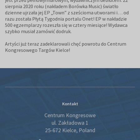
jest przed pełnowymiarowym, wydawniczym debiutem. 22
sierpnia 2020 roku (nakładem Borówka Music) światło
dzienne ujrzała jej EP „Town” z sześcioma utworami i… od
razu została Płytą Tygodnia portalu Onet! EP w nakładzie
500 egzemplarzy rozeszła się w cztery miesiące! Wydawca
szybko musiał zamówić dodruk.
Artyści już teraz zadeklarowali chęć powrotu do Centrum
Kongresowego Targów Kielce!
Kontakt
Centrum Kongresowe
ul. Zakładowa 1
25-672 Kielce, Poland