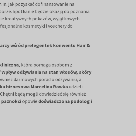
.in. jak pozyskać dofinansowanie na
torze. Spotkanie będzie okazją do poznania
knie kreatywnych pokazów, wyjątkowych
fesjonalne kosmetyki i vouchery do
warzy wśród prelegentek konwentu Hair &
kliniczna
, która pomaga osobom z
. "Wpływ odżywiania na stan włosów, skóry
również darmowych porad o odżywaniu, a
rka biznesowa Marcelina Rawka
udzieli
Chętni będą mogli dowiedzieć się również
 i paznokci
opowie
doświadczona podolog i