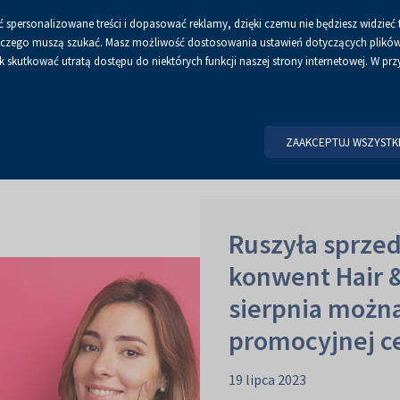
 spersonalizowane treści i dopasować reklamy, dzięki czemu nie będziesz widzieć 
 a czego muszą szukać. Masz możliwość dostosowania ustawień dotyczących plików 
skutkować utratą dostępu do niektórych funkcji naszej strony internetowej. W przy
STRONA GŁÓWNA
O NAS
ZORGANI
ZAAKCEPTUJ WSZYSTK
Ruszyła sprzed
konwent Hair &
sierpnia można
promocyjnej c
19 lipca 2023