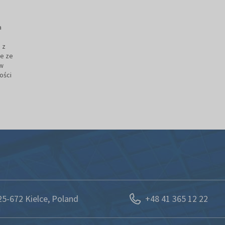
a
 z
ie ze
ow
ości
25-672 Kielce, Poland
+48 41 365 12 22