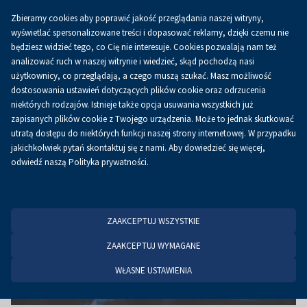
Zbieramy cookies aby poprawić jakość przeglądania naszej witryny,
PL
wyświetlać spersonalizowane treści i dopasować reklamy, dzięki czemu nie
będziesz widzieć tego, co Cię nie interesuje. Cookies pozwalają nam też
analizować ruch w naszej witrynie i wiedzieć, skąd pochodzą nasi
użytkownicy, co przeglądają, a czego muszą szukać. Masz możliwość
Strona główna
Aktualności
Aktualności
dostosowania ustawień dotyczących plików cookie oraz odrzucenia
niektórych rodzajów. Istnieje także opcja usuwania wszystkich już
zapisanych plików cookie z Twojego urządzenia. Może to jednak skutkować
utratą dostępu do niektórych funkcji naszej strony internetowej. W przypadku
jakichkolwiek pytań skontaktuj się z nami. Aby dowiedzieć się więcej,
odwiedź naszą Polityka prywatności.
ZAAKCEPTUJ WSZYSTKIE
ZAAKCEPTUJ WYMAGANE
WŁASNE USTAWIENIA