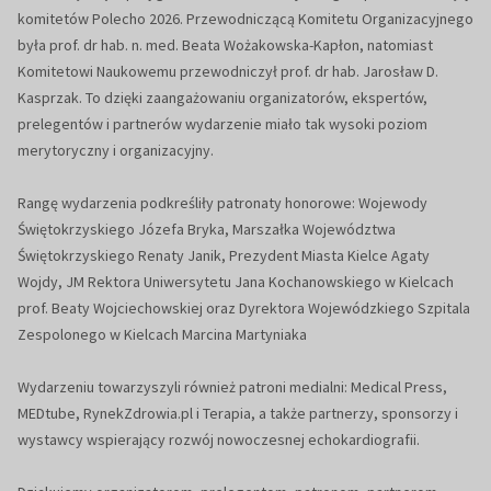
komitetów Polecho 2026. Przewodniczącą Komitetu Organizacyjnego
była prof. dr hab. n. med. Beata Wożakowska-Kapłon, natomiast
Komitetowi Naukowemu przewodniczył prof. dr hab. Jarosław D.
Kasprzak. To dzięki zaangażowaniu organizatorów, ekspertów,
prelegentów i partnerów wydarzenie miało tak wysoki poziom
merytoryczny i organizacyjny.
Rangę wydarzenia podkreśliły patronaty honorowe: Wojewody
Świętokrzyskiego Józefa Bryka, Marszałka Województwa
Świętokrzyskiego Renaty Janik, Prezydent Miasta Kielce Agaty
Wojdy, JM Rektora Uniwersytetu Jana Kochanowskiego w Kielcach
prof. Beaty Wojciechowskiej oraz Dyrektora Wojewódzkiego Szpitala
Zespolonego w Kielcach Marcina Martyniaka
Wydarzeniu towarzyszyli również patroni medialni: Medical Press,
MEDtube, RynekZdrowia.pl i Terapia, a także partnerzy, sponsorzy i
wystawcy wspierający rozwój nowoczesnej echokardiografii.