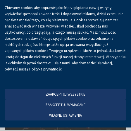
Zbieramy cookies aby poprawić jakość przeglądania naszej witryny,
PL
wyświetlać spersonalizowane treści i dopasować reklamy, dzięki czemu nie
będziesz widzieć tego, co Cię nie interesuje. Cookies pozwalają nam też
analizować ruch w naszej witrynie i wiedzieć, skąd pochodzą nasi
użytkownicy, co przeglądają, a czego muszą szukać. Masz możliwość
Strona główna
Aktualności
Aktualności
dostosowania ustawień dotyczących plików cookie oraz odrzucenia
niektórych rodzajów. Istnieje także opcja usuwania wszystkich już
zapisanych plików cookie z Twojego urządzenia. Może to jednak skutkować
utratą dostępu do niektórych funkcji naszej strony internetowej. W przypadku
jakichkolwiek pytań skontaktuj się z nami. Aby dowiedzieć się więcej,
odwiedź naszą Polityka prywatności.
ZAAKCEPTUJ WSZYSTKIE
ZAAKCEPTUJ WYMAGANE
WŁASNE USTAWIENIA