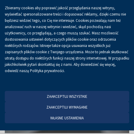
Zbieramy cookies aby poprawić jakość przeglądania naszej witryny,
PL
wyświetlać spersonalizowane treści i dopasować reklamy, dzięki czemu nie
będziesz widzieć tego, co Cię nie interesuje. Cookies pozwalają nam też
analizować ruch w naszej witrynie i wiedzieć, skąd pochodzą nasi
użytkownicy, co przeglądają, a czego muszą szukać. Masz możliwość
Strona główna
Aktualności
Aktualności
dostosowania ustawień dotyczących plików cookie oraz odrzucenia
niektórych rodzajów. Istnieje także opcja usuwania wszystkich już
zapisanych plików cookie z Twojego urządzenia. Może to jednak skutkować
utratą dostępu do niektórych funkcji naszej strony internetowej. W przypadku
jakichkolwiek pytań skontaktuj się z nami. Aby dowiedzieć się więcej,
odwiedź naszą Polityka prywatności.
ZAAKCEPTUJ WSZYSTKIE
ZAAKCEPTUJ WYMAGANE
WŁASNE USTAWIENIA