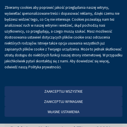
Zbieramy cookies aby poprawić jakość przeglądania naszej witryny,
PL
wyświetlać spersonalizowane treści i dopasować reklamy, dzięki czemu nie
będziesz widzieć tego, co Cię nie interesuje. Cookies pozwalają nam też
analizować ruch w naszej witrynie i wiedzieć, skąd pochodzą nasi
użytkownicy, co przeglądają, a czego muszą szukać. Masz możliwość
Strona główna
Aktualności
Aktualności
dostosowania ustawień dotyczących plików cookie oraz odrzucenia
niektórych rodzajów. Istnieje także opcja usuwania wszystkich już
zapisanych plików cookie z Twojego urządzenia. Może to jednak skutkować
utratą dostępu do niektórych funkcji naszej strony internetowej. W przypadku
jakichkolwiek pytań skontaktuj się z nami. Aby dowiedzieć się więcej,
odwiedź naszą Polityka prywatności.
ZAAKCEPTUJ WSZYSTKIE
ZAAKCEPTUJ WYMAGANE
WŁASNE USTAWIENIA